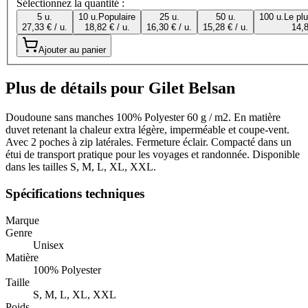
Sélectionnez la quantité :
5 u.
10 u.
Populaire
25 u.
50 u.
100 u.
Le pl
27,33 € / u.
18,82 € / u.
16,30 € / u.
15,28 € / u.
14,8
Ajouter au panier
Plus de détails pour Gilet Belsan
Doudoune sans manches 100% Polyester 60 g / m2. En matière
duvet retenant la chaleur extra légère, imperméable et coupe-vent.
Avec 2 poches à zip latérales. Fermeture éclair. Compacté dans un
étui de transport pratique pour les voyages et randonnée. Disponible
dans les tailles S, M, L, XL, XXL.
Spécifications techniques
Marque
Genre
Unisex
Matière
100% Polyester
Taille
S, M, L, XL, XXL
Poids