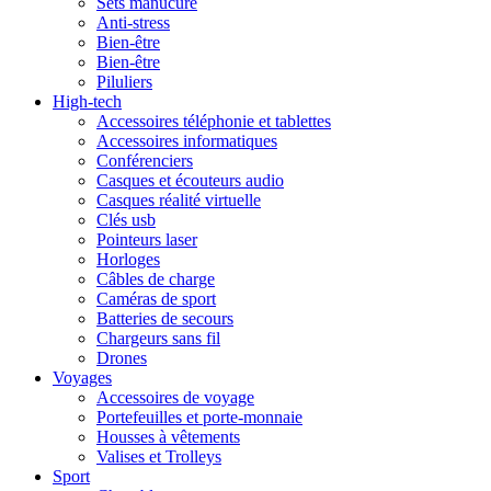
Sets manucure
Anti-stress
Bien-être
Bien-être
Piluliers
High-tech
Accessoires téléphonie et tablettes
Accessoires informatiques
Conférenciers
Casques et écouteurs audio
Casques réalité virtuelle
Clés usb
Pointeurs laser
Horloges
Câbles de charge
Caméras de sport
Batteries de secours
Chargeurs sans fil
Drones
Voyages
Accessoires de voyage
Portefeuilles et porte-monnaie
Housses à vêtements
Valises et Trolleys
Sport