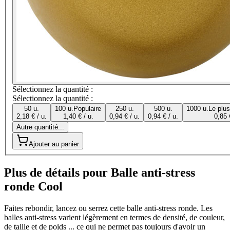
Sélectionnez la quantité :
Sélectionnez la quantité :
50 u.
100 u.
Populaire
250 u.
500 u.
1000 u.
Le plu
2,18 € / u.
1,40 € / u.
0,94 € / u.
0,94 € / u.
0,85 
Autre quantité...
Ajouter au panier
Plus de détails pour Balle anti-stress
ronde Cool
Faites rebondir, lancez ou serrez cette balle anti-stress ronde. Les
balles anti-stress varient légèrement en termes de densité, de couleur,
de taille et de poids ... ce qui ne permet pas toujours d'avoir un