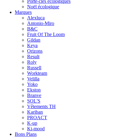
Porte-clés écologiques
Noël écologique
Marques
Alexluca
Antonio-Miro
B&C
Fruit Of The Loom
Gildan
Keya
Orizons
Result
Roly
Russell
Workteam
Velilla
Yoko
Ekston
Branve
SOL'S
Vêtements TH
Kariban
PROACT
K-up
Ki-mood
Bons Plans