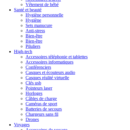
Vêtement de bébé
Santé et beauté
Hygiène personnelle
Hygiène
Sets manucure
Anti-stress
Bien-être
Bien-être
Piluliers
High-tech
Accessoires téléphonie et tablettes
Accessoires informatiques
Conférenciers
Casques et écouteurs audio
Casques réalité virtuelle
Clés usb
Pointeurs laser
Horloges
Câbles de charge
Caméras de sport
Batteries de secours
Chargeurs sans fil
Drones
Voyages
Accessoires de voyage