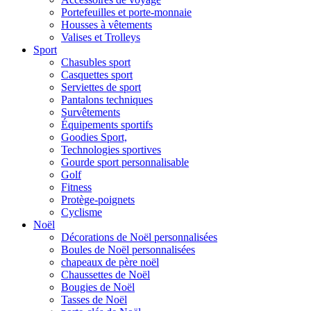
Portefeuilles et porte-monnaie
Housses à vêtements
Valises et Trolleys
Sport
Chasubles sport
Casquettes sport
Serviettes de sport
Pantalons techniques
Survêtements
Équipements sportifs
Goodies Sport,
Technologies sportives
Gourde sport personnalisable
Golf
Fitness
Protège-poignets
Cyclisme
Noël
Décorations de Noël personnalisées
Boules de Noël personnalisées
chapeaux de père noël
Chaussettes de Noël
Bougies de Noël
Tasses de Noël