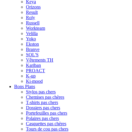
Keya
Orizons
Result
Roly
Russell
Workteam
Velilla
Yoko
Ekston
Branve
SOL'S
Vêtements TH
Kariban
PROACT
K-up
Ki-mood
Bons Plans
Stylos pas chers
Chemises pas chères
T-shirts pas chers
Dossiers pas chers
Portefeuilles pas chers
Polaires pas chers
Casquettes pas chères
Tours de cou pas chers