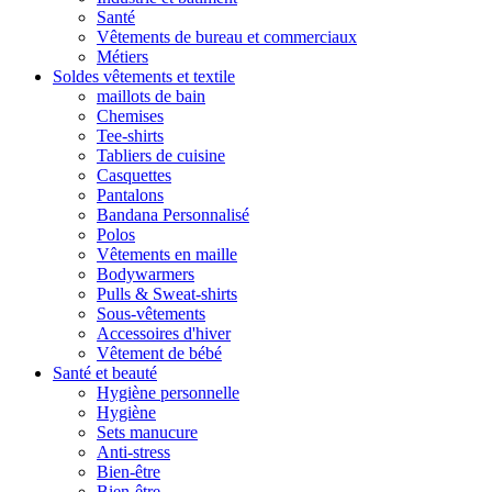
Santé
Vêtements de bureau et commerciaux
Métiers
Soldes vêtements et textile
maillots de bain
Chemises
Tee-shirts
Tabliers de cuisine
Casquettes
Pantalons
Bandana Personnalisé
Polos
Vêtements en maille
Bodywarmers
Pulls & Sweat-shirts
Sous-vêtements
Accessoires d'hiver
Vêtement de bébé
Santé et beauté
Hygiène personnelle
Hygiène
Sets manucure
Anti-stress
Bien-être
Bien-être