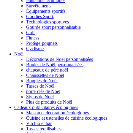
Pantalons techniques
Survêtements
Équipements sportifs
Goodies Sport,
Technologies sportives
Gourde sport personnalisable
Golf
Fitness
Protège-poignets
Cyclisme
Noël
Décorations de Noël personnalisées
Boules de Noël personnalisées
chapeaux de père noël
Chaussettes de Noël
Bougies de Noël
Tasses de Noël
porte-clés de Noël
Stylos de Noël
Plus de produits de Noël
Cadeaux publicitaires écologiques
Maison et décoration écologiques.
Cuisine et ustensiles de cuisine écologiques
Vin bio et bar
Tasses réutilisables