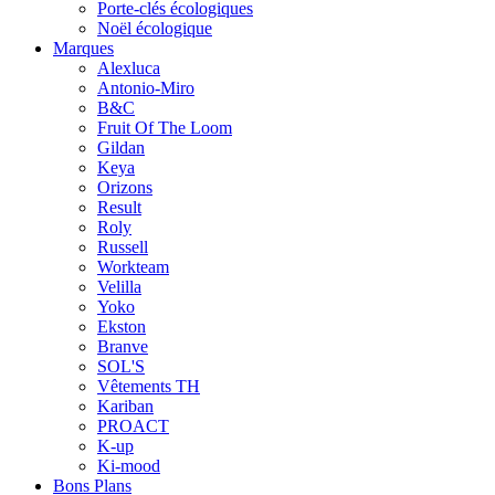
Porte-clés écologiques
Noël écologique
Marques
Alexluca
Antonio-Miro
B&C
Fruit Of The Loom
Gildan
Keya
Orizons
Result
Roly
Russell
Workteam
Velilla
Yoko
Ekston
Branve
SOL'S
Vêtements TH
Kariban
PROACT
K-up
Ki-mood
Bons Plans