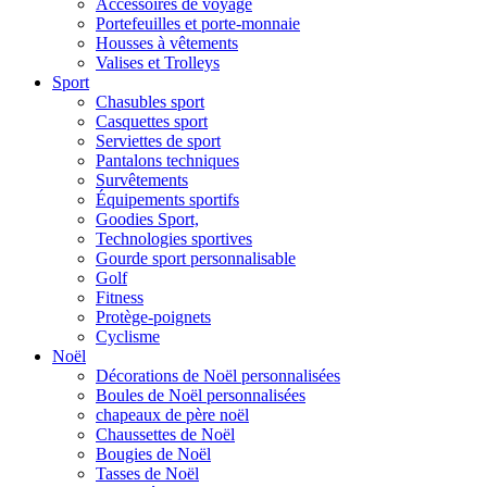
Accessoires de voyage
Portefeuilles et porte-monnaie
Housses à vêtements
Valises et Trolleys
Sport
Chasubles sport
Casquettes sport
Serviettes de sport
Pantalons techniques
Survêtements
Équipements sportifs
Goodies Sport,
Technologies sportives
Gourde sport personnalisable
Golf
Fitness
Protège-poignets
Cyclisme
Noël
Décorations de Noël personnalisées
Boules de Noël personnalisées
chapeaux de père noël
Chaussettes de Noël
Bougies de Noël
Tasses de Noël