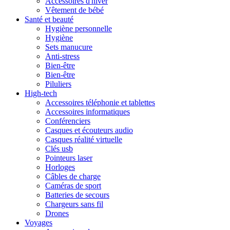
Accessoires d'hiver
Vêtement de bébé
Santé et beauté
Hygiène personnelle
Hygiène
Sets manucure
Anti-stress
Bien-être
Bien-être
Piluliers
High-tech
Accessoires téléphonie et tablettes
Accessoires informatiques
Conférenciers
Casques et écouteurs audio
Casques réalité virtuelle
Clés usb
Pointeurs laser
Horloges
Câbles de charge
Caméras de sport
Batteries de secours
Chargeurs sans fil
Drones
Voyages