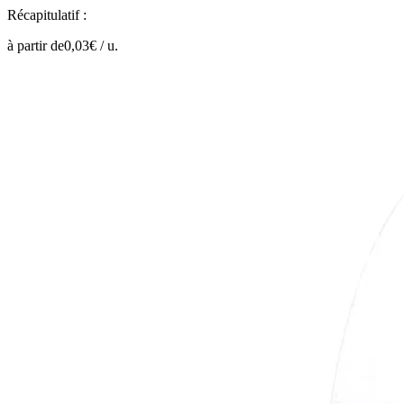
Récapitulatif :
à partir de
0,03
€ /
u.