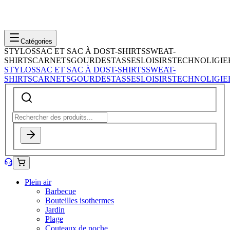
Catégories
STYLOS
SAC ET SAC À DOS
T-SHIRTS
SWEAT-
SHIRTS
CARNETS
GOURDES
TASSES
LOISIRS
TECHNOLIGIE
STYLOS
SAC ET SAC À DOS
T-SHIRTS
SWEAT-
SHIRTS
CARNETS
GOURDES
TASSES
LOISIRS
TECHNOLIGIE
Plein air
Barbecue
Bouteilles isothermes
Jardin
Plage
Couteaux de poche