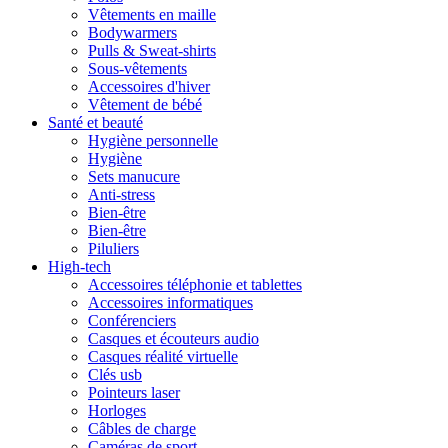
Vêtements en maille
Bodywarmers
Pulls & Sweat-shirts
Sous-vêtements
Accessoires d'hiver
Vêtement de bébé
Santé et beauté
Hygiène personnelle
Hygiène
Sets manucure
Anti-stress
Bien-être
Bien-être
Piluliers
High-tech
Accessoires téléphonie et tablettes
Accessoires informatiques
Conférenciers
Casques et écouteurs audio
Casques réalité virtuelle
Clés usb
Pointeurs laser
Horloges
Câbles de charge
Caméras de sport