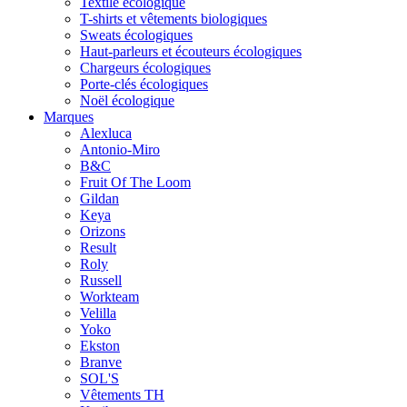
Textile écologique
T-shirts et vêtements biologiques
Sweats écologiques
Haut-parleurs et écouteurs écologiques
Chargeurs écologiques
Porte-clés écologiques
Noël écologique
Marques
Alexluca
Antonio-Miro
B&C
Fruit Of The Loom
Gildan
Keya
Orizons
Result
Roly
Russell
Workteam
Velilla
Yoko
Ekston
Branve
SOL'S
Vêtements TH