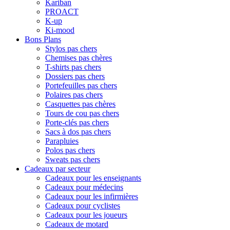
Kariban
PROACT
K-up
Ki-mood
Bons Plans
Stylos pas chers
Chemises pas chères
T-shirts pas chers
Dossiers pas chers
Portefeuilles pas chers
Polaires pas chers
Casquettes pas chères
Tours de cou pas chers
Porte-clés pas chers
Sacs à dos pas chers
Parapluies
Polos pas chers
Sweats pas chers
Cadeaux par secteur
Cadeaux pour les enseignants
Cadeaux pour médecins
Cadeaux pour les infirmières
Cadeaux pour cyclistes
Cadeaux pour les joueurs
Cadeaux de motard