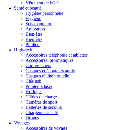
Vêtement de bébé
Santé et beauté
Hygiène personnelle
Hygiène
Sets manucure
Anti-stress
Bien-être
Bien-être
Piluliers
High-tech
Accessoires téléphonie et tablettes
Accessoires informatiques
Conférenciers
Casques et écouteurs audio
Casques réalité virtuelle
Clés usb
Pointeurs laser
Horloges
Câbles de charge
Caméras de sport
Batteries de secours
Chargeurs sans fil
Drones
Voyages
Accessoires de voyage