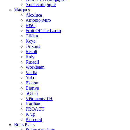
Noël écologique
Marques
Alexluca
Antonio-Miro
B&C
Fruit Of The Loom
Gildan
Keya
Orizons
Result
Roly
Russell
Workteam
Velilla
Yoko
Ekston
Branve
SOL'S
Vêtements TH
Kariban
PROACT
K-up
Ki-mood
Bons Plans
Stylos pas chers