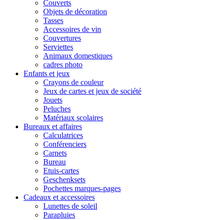
Couverts
Objets de décoration
Tasses
Accessoires de vin
Couvertures
Serviettes
Animaux domestiques
cadres photo
Enfants et jeux
Crayons de couleur
Jeux de cartes et jeux de société
Jouets
Peluches
Matériaux scolaires
Bureaux et affaires
Calculatrices
Conférenciers
Carnets
Bureau
Etuis-cartes
Geschenksets
Pochettes marques-pages
Cadeaux et accessoires
Lunettes de soleil
Parapluies