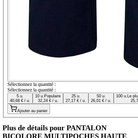
Sélectionnez la quantité :
Sélectionnez la quantité :
5 u.
10 u.
Populaire
25 u.
50 u.
100 u.
Le pl
40,68 € / u.
32,24 € / u.
27,17 € / u.
26,01 € / u.
25,7
Ajouter au panier
Plus de détails pour PANTALON
BICOLORE MULTIPOCHES HAUTE